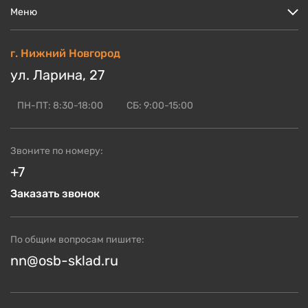
Меню
Цены
г. Нижний Новгород
Кто мы?
ул. Ларина, 27
Скидки и акции
Доставка и оплата
ПН-ПТ: 8:30-18:00
СБ: 9:00-15:00
Блог по OSB
ОСБ оптом
Звоните по номеру:
Контакты
+7
Заказать звонок
По общим вопросам пишите:
nn@osb-sklad.ru