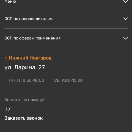
Меню
Цены
ОСП по производителям
Кто мы?
Скидки и акции
ОСП Кроношпан
ОСП по сферам применения
Доставка и оплата
ОСП Ультралам
Блог по OSB
ОСП НЛК
ОСП для пола
г. Нижний Новгород
ОСБ оптом
ОСП Калевала
ОСП для стен
ул. Ларина, 27
Контакты
Смотреть ещё
ОСП для кровли
ОСП для СИП панелей
ПН-ПТ: 8:30-18:00
СБ: 9:00-15:00
Смотреть ещё
Звоните по номеру:
+7
Заказать звонок